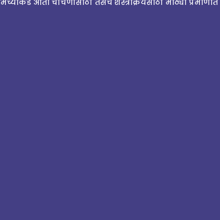
. आमच्याकडे आता चाचणीसाठी तसेच शस्त्रक्रियेसाठी मोठ्या प्रमा