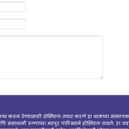
लब्ध करून देण्यासाठी हॉस्पिटल तयार करणे हा आमच्या संस्थापक ड
ि समाधानी रूग्णांच्या भरपूर पाठिंब्याने हॉस्पिटल वाढले. हा प्