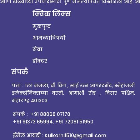
आणि डोळ्यांच्या उपचारासाठी पूर्ण मजल्यापर्यंत विस्तारला आहे
क्विक लिंक्स
मुखपृष्ठ
आमच्याविषयी
सेवा
डॉक्टर
संपर्क
पत्ता : 1ला मजला, बी विंग , साई रत्न आपरटमेंट, स्नेहांजली
इलेक्ट्रॉनिक्सच्या वरती, आगाशी रोड , विरार पश्चिम,
महाराष्ट्र 401303
संपर्क :
+91 88068 07170
+91 91373 65994
,
+91 72081 51950
ईमेल आयडी :
Kulkarni1510@gmail.com